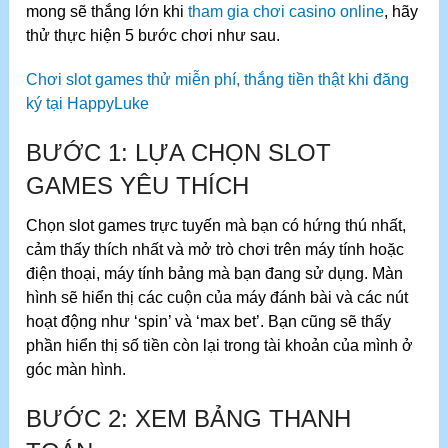
mong sẽ thắng lớn khi
tham gia chơi casino online
, hãy
thử thực hiện 5 bước chơi như sau.
Chơi slot games thử miễn phí, thắng tiền thật khi đăng
ký tại HappyLuke
BƯỚC 1: LỰA CHỌN SLOT
GAMES YÊU THÍCH
Chọn slot games trực tuyến mà bạn có hứng thú nhất,
cảm thấy thích nhất và mở trò chơi trên máy tính hoặc
điện thoại, máy tính bảng mà bạn đang sử dụng. Màn
hình sẽ hiển thị các cuộn của máy đánh bài và các nút
hoạt động như ‘spin’ và ‘max bet’. Bạn cũng sẽ thấy
phần hiển thị số tiền còn lại trong tài khoản của mình ở
góc màn hình.
BƯỚC 2: XEM BẢNG THANH