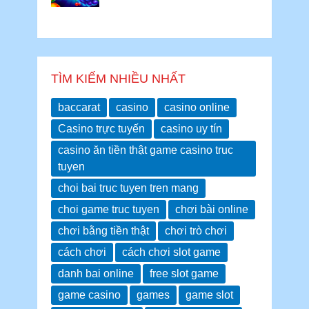
TÌM KIẾM NHIỀU NHẤT
baccarat
casino
casino online
Casino trực tuyến
casino uy tín
casino ăn tiền thật game casino truc
tuyen
choi bai truc tuyen tren mang
choi game truc tuyen
chơi bài online
chơi bằng tiền thật
chơi trò chơi
cách chơi
cách chơi slot game
danh bai online
free slot game
game casino
games
game slot