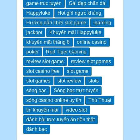
game truc tuyen
Gái đẹp chân dài
Happyluke
Hot girl ngực khủng
Hướng dẫn chơi slot game
igaming
jackpot
Khuyến mãi Happyluke
khuyến mãi tháng 8
online casino
poker
Red Tiger Gaming
review slot game
review slot games
slot casino free
slot game
slot games
slot review
slots
sòng bạc
Sòng bạc trực tuyến
sòng casino online uy tín
Thủ Thuật
tin khuyến mãi
video slot
đánh bài trực tuyến ăn tiền thật
đánh bạc