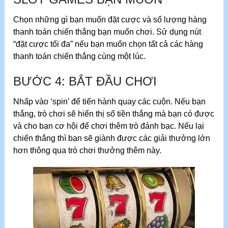
Chọn những gì bạn muốn đặt cược và số lượng hàng
thanh toán chiến thắng bạn muốn chơi. Sử dụng nút
“đặt cược tối đa” nếu bạn muốn chọn tất cả các hàng
thanh toán chiến thắng cùng một lúc.
BƯỚC 4: BẮT ĐẦU CHƠI
Nhấp vào ‘spin’ để tiến hành quay các cuộn. Nếu bạn
thắng, trò chơi sẽ hiển thị số tiền thắng mà bạn có được
và cho bạn cơ hội để chơi thêm trò đánh bạc. Nếu lại
chiến thắng thì bạn sẽ giành được các giải thưởng lớn
hơn thông qua trò chơi thưởng thêm này.