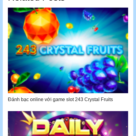
Đánh bạc online với game slot 243 Crystal Fruits