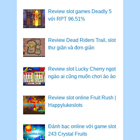
Review slot games Deadly 5
với RPT 96.51%
Review Dead Riders Trail, slot
thư giãn và đơn giản
Review slot Lucky Cherry ngọt
ngào ai cũng muốn chơi ào ào
Review slot online Fruit Rush |
Happylukeslots
Đánh bạc online với game slot
243 Crystal Fruits