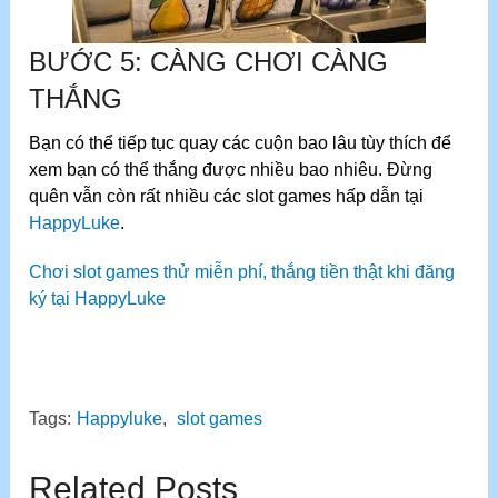
BƯỚC 5: CÀNG CHƠI CÀNG
THẮNG
Bạn có thể tiếp tục quay các cuộn bao lâu tùy thích để
xem bạn có thể thắng được nhiều bao nhiêu. Đừng
quên vẫn còn rất nhiều các slot games hấp dẫn tại
HappyLuke
.
Chơi slot games thử miễn phí, thắng tiền thật khi đăng
ký tại HappyLuke
Tags:
Happyluke
,
slot games
Related Posts