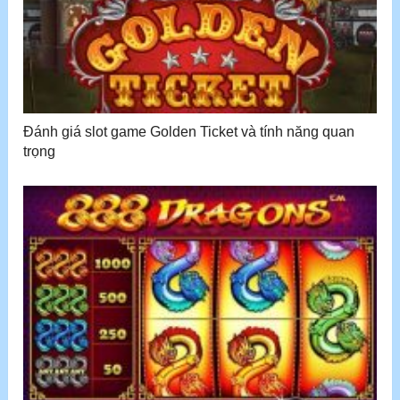
Đánh giá slot game Golden Ticket và tính năng quan
trọng