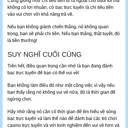
Cũng giống như chi tiêu tiền đi ra ngoài cho buổi tối mà
không có lợi nhuận, cờ bạc trực tuyến là chi tiêu tiền
vào vui chơi với khả năng trả về.
Nếu bạn không giành chiến thắng, nó không quan
trọng, bạn sẽ phải chi tiền. Nếu bạn thắng, thật tuyệt, đó
là tiền thưởng!
SUY NGHĨ CUỐI CÙNG
Trên hết, điều quan trọng cần nhớ là bạn đang đánh
bạc trực tuyến để bạn có thể vui vẻ!
Bạn không làm điều đó như một công việc vì vậy nếu
bạn thấy rằng nó không vui vẻ nữa, đó là thời gian để
ngừng chơi.
Hãy nhớ rằng nó cần có thời gian để tìm hiểu về sòng
bạc trực tuyến và làm thế nào để đánh bại các trò chơi
casino trực tuyến và với kinh nghiệm đến vui vẻ hơn và