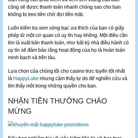
cũng sẽ được thanh toán nhanh chóng sao cho bạn
không bị treo tiền chờ đợi tiền mặt.
Luôn kiểm tra xem sòng bạc ưa thích của bạn có giấy
phép từ một cơ quan có uy tín hay không. Một điều cần
tìm là xuất bản thanh toán, như bất kỳ nhà điều hành có
uy tín sẽ đảm bảo rằng hoạt động của họ là hoàn toàn
minh bạch và trên tàu.
Lựa chọn của chúng tôi cho casino trực tuyến tốt nhất
là
HappyLuke
nhưng cảm thấy tự do để nghiên cứu và
tìm thấy một trong những quyền cho bạn.
NHẬN TIỀN THƯỞNG CHÀO
MỪNG