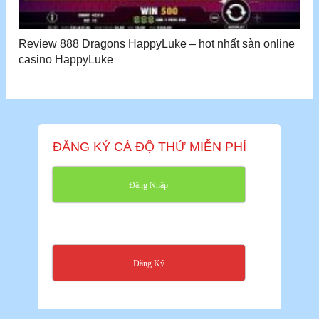
Review 888 Dragons HappyLuke – hot nhất sàn online
casino HappyLuke
ĐĂNG KÝ CÁ ĐỘ THỬ MIỄN PHÍ
Đăng Nhập
Đăng Ký