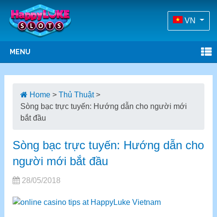
VN
MENU
Home
>
Thủ Thuật
>
Sòng bạc trực tuyến: Hướng dẫn cho người mới
bắt đầu
Sòng bạc trực tuyến: Hướng dẫn cho
người mới bắt đầu
28/05/2018