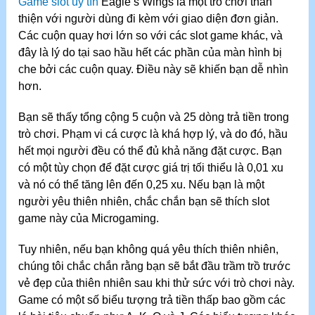
Game slot uy tín
Eagle’s Wings là một trò chơi thân
thiện với người dùng đi kèm với giao diện đơn giản.
Các cuộn quay hơi lớn so với các slot game khác, và
đây là lý do tại sao hầu hết các phần của màn hình bị
che bởi các cuộn quay. Điều này sẽ khiến bạn dễ nhìn
hơn.
Bạn sẽ thấy tổng cộng 5 cuộn và 25 dòng trả tiền trong
trò chơi. Phạm vi cá cược là khá hợp lý, và do đó, hầu
hết mọi người đều có thể đủ khả năng đặt cược. Bạn
có một tùy chọn để đặt cược giá trị tối thiểu là 0,01 xu
và nó có thể tăng lên đến 0,25 xu. Nếu bạn là một
người yêu thiên nhiên, chắc chắn bạn sẽ thích slot
game này của Microgaming.
Tuy nhiên, nếu bạn không quá yêu thích thiên nhiên,
chúng tôi chắc chắn rằng bạn sẽ bắt đầu trầm trồ trước
vẻ đẹp của thiên nhiên sau khi thử sức với trò chơi này.
Game có một số biểu tượng trả tiền thấp bao gồm các