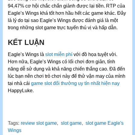
94,47% cơ hội chắc chắn giành được lại tiền. RTP của
Eagle’s Wings khá tốt hơn hầu hết các game khác. Đây
là lý do tại sao Eagle’s Wings được đánh giá là một
trong những slot game trực tuyến thú vị và hấp dẫn.
KẾT LUẬN
Eagle’s Wings là
slot miễn phí
với đồ họa tuyệt vời.
Hơn nữa, Eagle’s Wings có lối chơi đơn giản, tính
năng dễ sử dụng và khả năng chiến thắng cao. Đã đến
lúc bạn nên chơi trò chơi này để thử vận may của mình
tại nhà cái
game slot đổi thưởng uy tín nhất hiện nay
HappyLuke.
Tags:
review slot game
,
slot game
,
slot game Eagle's
Wings