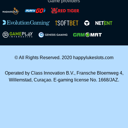
Game providers
© All Rights Reserved. 2020 happylukeslots.com
Operated by Class Innovation B.V., Fransche Bloemweg 4,
Willemstad, Curaçao. E-gaming license No. 1668/JAZ.