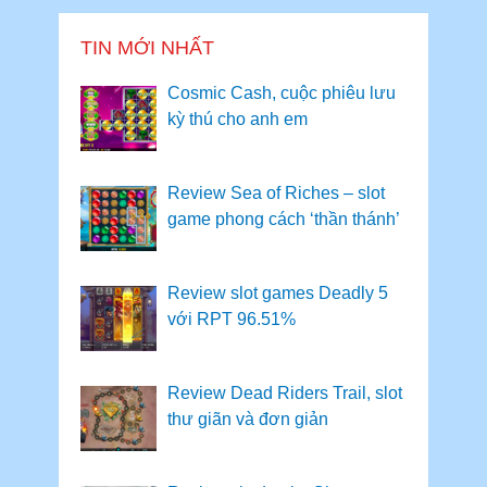
TIN MỚI NHẤT
Cosmic Cash, cuộc phiêu lưu
kỳ thú cho anh em
Review Sea of Riches – slot
game phong cách ‘thần thánh’
Review slot games Deadly 5
với RPT 96.51%
Review Dead Riders Trail, slot
thư giãn và đơn giản