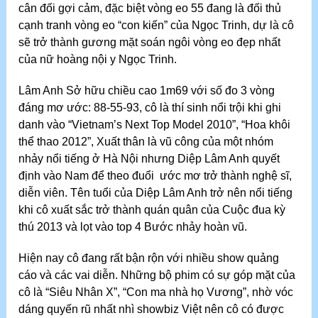
cân đối gợi cảm, đặc biệt vòng eo 55 đang là đối thủ
cạnh tranh vòng eo “con kiến” của Ngọc Trinh, dự là cô
sẽ trở thành gương mặt soán ngôi vòng eo đẹp nhất
của nữ hoàng nội y Ngọc Trinh.
Lâm Anh Sở hữu chiều cao 1m69 với số đo 3 vòng
đáng mơ ước: 88-55-93, cô là thí sinh nổi trội khi ghi
danh vào “Vietnam’s Next Top Model 2010”, “Hoa khôi
thể thao 2012”, Xuất thân là vũ công của một nhóm
nhảy nổi tiếng ở Hà Nội nhưng Diệp Lâm Anh quyết
định vào Nam để theo đuổi ước mơ trở thành nghệ sĩ,
diễn viên. Tên tuổi của Diệp Lâm Anh trở nên nổi tiếng
khi cô xuất sắc trở thành quán quân của Cuộc đua kỳ
thú 2013 và lọt vào top 4 Bước nhảy hoàn vũ.
Hiện nay cô đang rất bận rộn với nhiều show quảng
cáo và các vai diễn. Những bộ phim có sự góp mặt của
cô là “Siêu Nhân X”, “Con ma nhà họ Vương”, nhờ vóc
dáng quyến rũ nhất nhì showbiz Việt nên cô có được