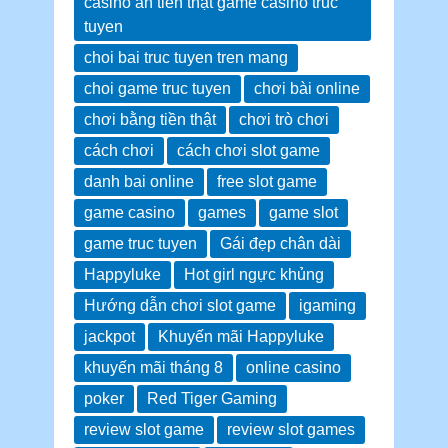
casino ăn tiền thật game casino truc
tuyen
choi bai truc tuyen tren mang
choi game truc tuyen
chơi bài online
chơi bằng tiền thật
chơi trò chơi
cách chơi
cách chơi slot game
danh bai online
free slot game
game casino
games
game slot
game truc tuyen
Gái đẹp chân dài
Happyluke
Hot girl ngực khủng
Hướng dẫn chơi slot game
igaming
jackpot
Khuyến mãi Happyluke
khuyến mãi tháng 8
online casino
poker
Red Tiger Gaming
review slot game
review slot games