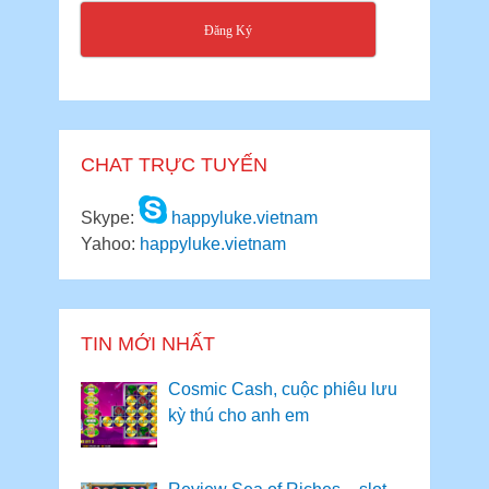
Đăng Ký
CHAT TRỰC TUYẾN
Skype:
happyluke.vietnam
Yahoo:
happyluke.vietnam
TIN MỚI NHẤT
Cosmic Cash, cuộc phiêu lưu
kỳ thú cho anh em