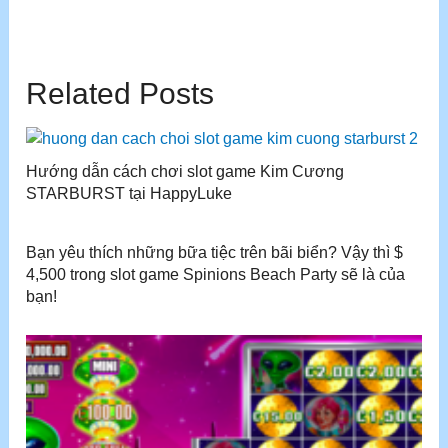
Related Posts
Hướng dẫn cách chơi slot game Kim Cương
STARBURST tại HappyLuke
Bạn yêu thích những bữa tiệc trên bãi biển? Vậy thì $
4,500 trong slot game Spinions Beach Party sẽ là của
bạn!