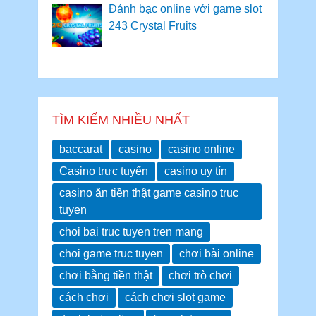
Đánh bạc online với game slot
243 Crystal Fruits
TÌM KIẾM NHIỀU NHẤT
baccarat
casino
casino online
Casino trực tuyến
casino uy tín
casino ăn tiền thật game casino truc
tuyen
choi bai truc tuyen tren mang
choi game truc tuyen
chơi bài online
chơi bằng tiền thật
chơi trò chơi
cách chơi
cách chơi slot game