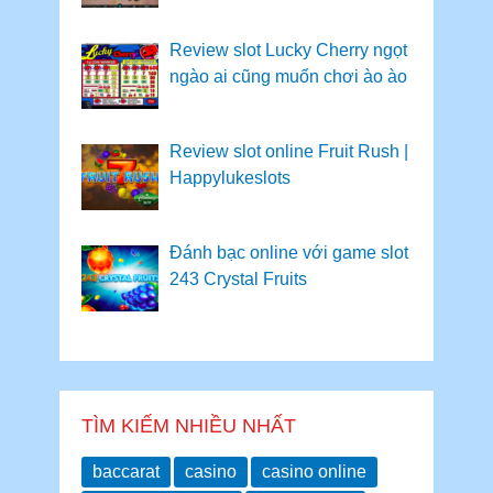
Review slot Lucky Cherry ngọt
ngào ai cũng muốn chơi ào ào
Review slot online Fruit Rush |
Happylukeslots
Đánh bạc online với game slot
243 Crystal Fruits
TÌM KIẾM NHIỀU NHẤT
baccarat
casino
casino online