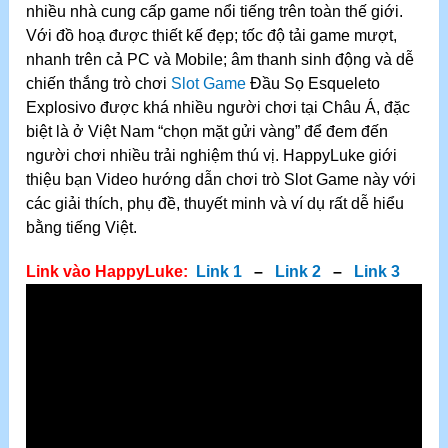
nhiều nhà cung cấp game nổi tiếng trên toàn thế giới.
Với đồ hoạ được thiết kế đẹp; tốc độ tải game mượt,
nhanh trên cả PC và Mobile; âm thanh sinh động và dễ
chiến thắng trò chơi
Slot Game
Đầu Sọ Esqueleto
Explosivo được khá nhiều người chơi tại Châu Á, đặc
biệt là ở Việt Nam “chọn mặt gửi vàng” để đem đến
người chơi nhiều trải nghiệm thú vị. HappyLuke giới
thiệu bạn Video hướng dẫn chơi trò Slot Game này với
các giải thích, phụ đề, thuyết minh và ví dụ rất dễ hiểu
bằng tiếng Việt.
Link vào HappyLuke:
Link 1
–
Link 2
–
Link 3