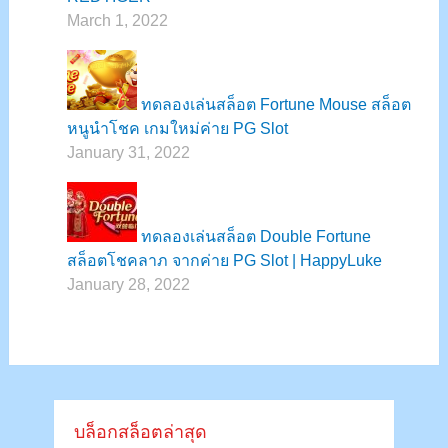
March 1, 2022
ทดลองเล่นสล็อต Fortune Mouse สล็อต
หนูนำโชค เกมใหม่ค่าย PG Slot
January 31, 2022
ทดลองเล่นสล็อต Double Fortune
สล็อตโชคลาภ จากค่าย PG Slot | HappyLuke
January 28, 2022
บล็อกสล็อตล่าสุด