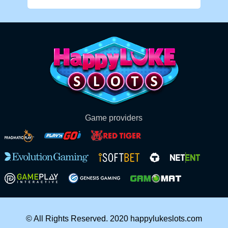
Game providers
© All Rights Reserved. 2020 happylukeslots.com