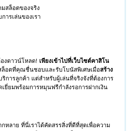
เกมสล็อตของจริง
ับการเล่นของเรา
ต้องดาวน์โหลด!
เพีย
ง
เข้าไปที่เว็บไซต์คาสิโน
มสล็อตที่คุณชื่นชอบและรับโบนัสพิเศษเมื่อ
สร้าง
การลูกค้า แต่สำหรับผู้เล่นที่จริงจังที่ต้องการ
อดเยี่ยมพร้อมการหมุนฟรีกำลังรอการฝากเงิน
าย ที่นี่เราได้คัดสรรสิ่งที่ดีที่สุดเพื่อความ