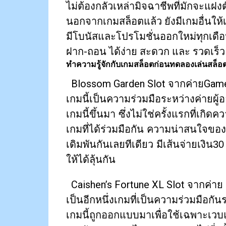
ไม่ต้องกลัวเหล่ามิจฉาชีพที่มักจะแฝ
นอกจากเกมสล็อตแล้ว ยังมีเกมอื่นให้
มีโบนัสและโปรโมชั่นออกใหม่ทุกเดื
ฝาก-ถอน ได้ง่าย สะดวก และ รวดเร็ว
ทำความรู้จักกับเกมสล็อตก่อนทดลองเล่นสล็อต
Blossom Garden Slot จากค่ายGam
เกมนี้เป็นความร่วมมือระหว่างค่ายผ
เกมนี้ขึ้นมา ซึ่งไม่ใช่ครั้งแรกที่เกิด
เกมที่ได้ร่วมมือกัน ความน่าสนใจของ
เดิมพันกันเลยทีเดียว มีเส้นจ่ายเงิน
ให้ได้ลุ้นกัน
Caishen’s Fortune XL Slot จากค่า
เป็นอีกหนึ่งเกมที่เป็นความร่วมมือก
เกมนี้ถูกออกแบบมาเพื่อใช้เฉพาะเวบแฮป