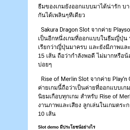
ธีมของเกมยังออกแบบมาได้น่ารัก บางตั
กันได้เพลินๆทีเดียว
Sakura Dragon Slot จากค่าย Plays
เป็นอีกหนึ่งเกมที่ออกแบบในธีมญี่ปุ่
เรียกว่าญี่ปุ่นมาครบ และยังมีภาพและ
15 เส้น ถือว่ากำลังพอดี ไม่มากหรือน
บ่อยๆ
Rise of Merlin Slot จากค่าย Play’n
ค่ายเกมนี้ถือว่าเป็นค่ายที่ออกแบบ
นิยมเกือบทุกเกม สำหรับ Rise of Merl
งานภาพและเสียง ลูกเล่นในเกมตระการต
10 เส้น
Slot demo มีประโยชน์อย่างไร