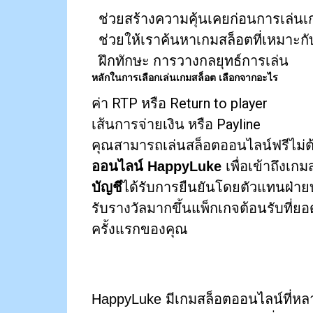
ช่วยสร้างความคุ้นเคยก่อนการเล่น
ช่วยให้เราค้นหาเกมสล็อตที่เหมาะก
ฝึกทักษะ การวางกลยุทธ์การเล่น
หลักในการเลือกเล่นเกมสล็อต เลือกจากอะไร
ค่า RTP หรือ Return to player
เส้นการจ่ายเงิน หรือ Payline
คุณสามารถเล่นสล็อตออนไลน์ฟรีไม่
ออนไลน์ HappyLuke
เพื่อเข้าถึงเก
บัญชี
ได้รับการยืนยันโดยตัวแทนฝ่ายบริ
รับรางวัลมากขึ้นแพ็กเกจต้อนรับที่ย
ครั้งแรกของคุณ
HappyLuke มีเกมสล็อตออนไลน์ที่หลากหล