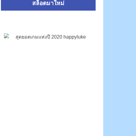
สล็อตมาใหม่