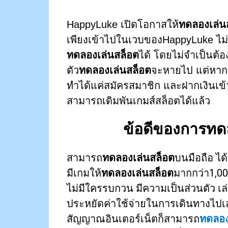
HappyLuke เปิดโอกาสให้
ทดลองเล่น
เพียงเข้าไปในเวบของHappyLuke ไม่
ทดลองเล่นสล็อต
ได้ โดยไม่จำเป็นต้อ
ตัว
ทดลองเล่นสล็อต
จะหายไป แต่หาก
ทำได้แค่สมัครสมาชิก และฝากเงินเข้
สามารถเดิมพันเกมส์สล็อตได้แล้ว
ข้อดีของการทด
สามารถ
ทดลองเล่นสล็อต
บนมือถือ ได้
มีเกมให้
ทดลองเล่นสล็อต
มากกว่า1,000
ไม่มีใครรบกวน มีความเป็นส่วนตัว เล่
ประหยัดค่าใช้จ่ายในการเดินทางไปเล
สัญญาณอินเตอร์เน็ตก็สามารถ
ทดลอง