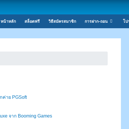
หน้าหลัก
สล็อตฟรี
วิธีสมัครสมาชิก
การฝาก-ถอน
โปร
กค่าย PGSoft
luxe จาก Booming Games