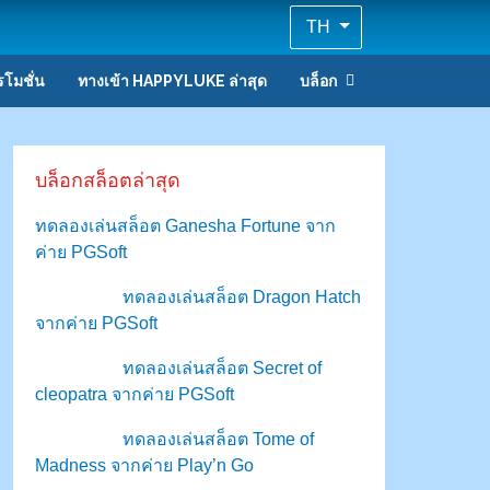
TH
โมชั่น
ทางเข้า HAPPYLUKE ล่าสุด
บล็อก
บล็อกสล็อตล่าสุด
ทดลองเล่นสล็อต Ganesha Fortune จาก
ค่าย PGSoft
ทดลองเล่นสล็อต Dragon Hatch
จากค่าย PGSoft
ทดลองเล่นสล็อต Secret of
cleopatra จากค่าย PGSoft
ทดลองเล่นสล็อต Tome of
Madness จากค่าย Play’n Go