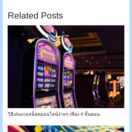
Related Posts
วิธีเล่นเกมสล็อตออนไลน์ง่ายๆ เพียง 4 ขั้นตอน