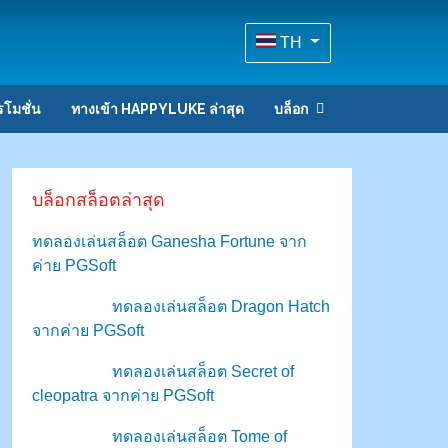
TH
โมชั่น
ทางเข้า HAPPYLUKE ล่าสุด
บล็อก
บล็อกสล็อตล่าสุด
ทดลองเล่นสล็อต Ganesha Fortune จาก
ค่าย PGSoft
ทดลองเล่นสล็อต Dragon Hatch
จากค่าย PGSoft
ทดลองเล่นสล็อต Secret of
cleopatra จากค่าย PGSoft
ทดลองเล่นสล็อต Tome of