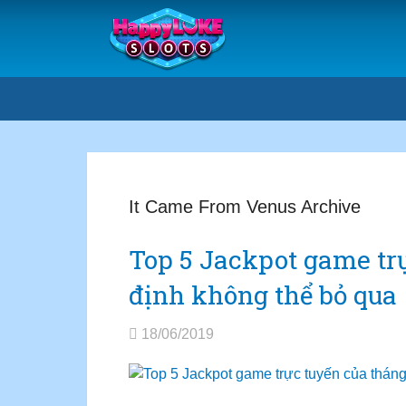
It Came From Venus Archive
Top 5 Jackpot game tr
định không thể bỏ qua
18/06/2019