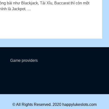
ng bài như Blackjack, Tài Xỉu, Baccarat thì còn một
chính là Jackpot. …
Game providers
© All Rights Reserved. 2020 happylukeslots.com