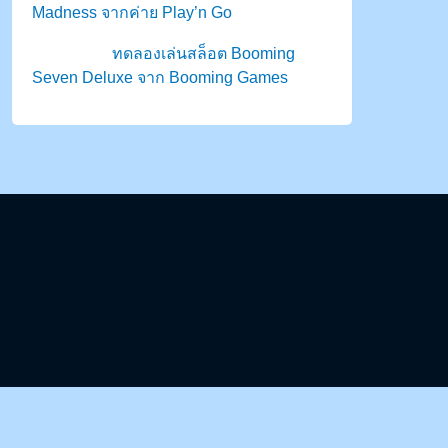
Madness จากค่าย Play’n Go
ทดลองเล่นสล็อต Booming
Seven Deluxe จาก Booming Games