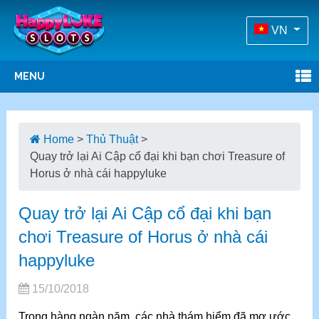
VN
MENU
Home
>
Thủ Thuật
>
Quay trở lại Ai Cập cổ đại khi bạn chơi Treasure of
Horus ở nhà cái happyluke
Quay trở lại Ai Cập cổ đại khi bạn
chơi Treasure of Horus ở nhà cái
happyluke
15/10/2018
Trong hàng ngàn năm, các nhà thám hiểm đã mơ ước