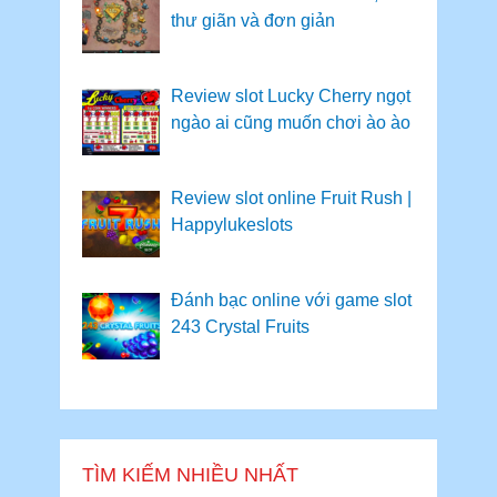
thư giãn và đơn giản
Review slot Lucky Cherry ngọt
ngào ai cũng muốn chơi ào ào
Review slot online Fruit Rush |
Happylukeslots
Đánh bạc online với game slot
243 Crystal Fruits
TÌM KIẾM NHIỀU NHẤT