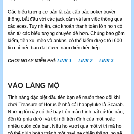
Các biểu tượng cơ bản là các cấp bậc poker truyền
thống, bắt đầu với các jack cắm và làm việc thông qua
các aces. Tuy nhiên, các khoản thanh toán lớn hơn có
sẵn từ các biểu tượng chuyên đề hơn. Chúng bao gồm
kiếm, tiền xu, mèo và ankhs, có thể kiếm được tới 600
tín chỉ nếu bạn đạt được năm điểm liên tiếp.
CHƠI NGAY MIỄN PHÍ:
LINK 1
—
LINK 2
—
LINK 3
VÀO LĂNG MỘ
Tính năng đặc biệt đầu tiên bạn sẽ muốn theo dõi khi
chơi Treasure of Horus ở
nhà cái happyluke
là Scarab.
Những lỗi này có thể bay trên màn hình bất cứ lúc nào,
đến từ phía dưới và trôi nổi trên đỉnh của một hoặc
nhiều cuộn của bạn. Nếu họ vượt qua một vị trí mà họ
có thể giúp hoàn thành một payline chiến thắng, họ sẽ