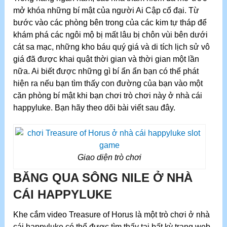
mở khóa những bí mật của người Ai Cập cổ đại. Từ
bước vào các phòng bên trong của các kim tự tháp để
khám phá các ngôi mộ bị mất lâu bị chôn vùi bên dưới
cát sa mạc, những kho báu quý giá và di tích lịch sử vô
giá đã được khai quật thời gian và thời gian một lần
nữa. Ai biết được những gì bí ẩn ẩn bạn có thể phát
hiện ra nếu bạn tìm thấy con đường của bạn vào một
căn phòng bí mật khi bạn chơi trò chơi này ở
nhà cái
happyluke
. Bạn hãy theo dõi bài viết sau đây.
Giao diện trò chơi
BĂNG QUA SÔNG NILE Ở NHÀ
CÁI HAPPYLUKE
Khe cắm video Treasure of Horus là một trò chơi ở
nhà
cái happyluke
có thể được tìm thấy tại bất kỳ trang web