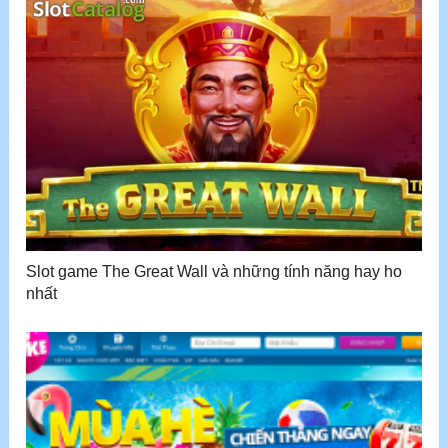
Slot game The Great Wall và những tính năng hay ho
nhất