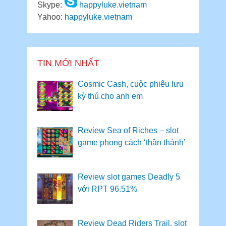
Skype:
happyluke.vietnam
Yahoo:
happyluke.vietnam
TIN MỚI NHẤT
Cosmic Cash, cuộc phiêu lưu
kỳ thú cho anh em
Review Sea of Riches – slot
game phong cách ‘thần thánh’
Review slot games Deadly 5
với RPT 96.51%
Review Dead Riders Trail, slot