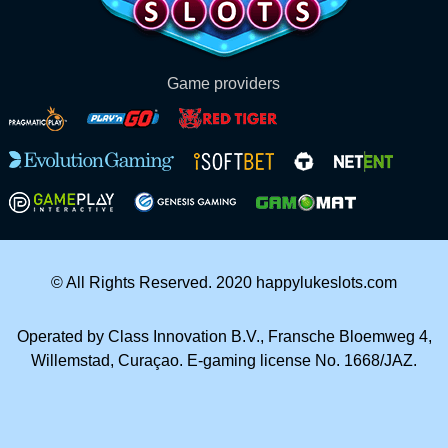
Game providers
© All Rights Reserved. 2020 happylukeslots.com
Operated by Class Innovation B.V., Fransche Bloemweg 4,
Willemstad, Curaçao. E-gaming license No. 1668/JAZ.