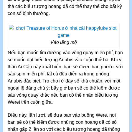
thả các biểu tượng hoang dã có thể thay thế cho bất kỳ
con số bình thường.
Vào lăng mộ
Nếu bạn muốn tìm đường vào vòng quay miễn phí, bạn
sẽ muốn đặt biểu tượng Anubis vào cuộn thứ ba. Khi vị
thần Ai Cập này xuất hiện, bạn sẽ được ban phước với
sáu spin miễn phí, tất cả đều diễn ra trong phòng
Anubis đặc biệt. Trò chơi ở đây sẽ khá chuẩn, với một
ngoại lệ đáng chú ý: bây giờ bạn sẽ có thể kiếm được
sáu vòng quay khác nếu bạn có thể nhấn biểu tượng
Weret trên cuộn giữa.
Điều này, lần lượt, sẽ đưa bạn vào buồng Were, nơi
bạn sẽ có thể kiếm được những con hoang dã có số
nhân gấp 2 lần so với các biểu tượng hoang dã thông