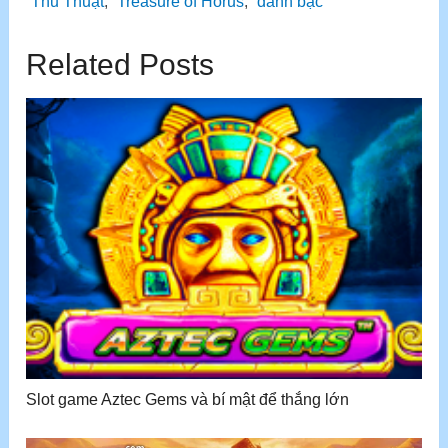
Thủ Thuật
,
Treasure of Horus
,
đánh bạc
Related Posts
Slot game Aztec Gems và bí mật để thắng lớn