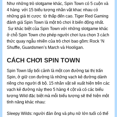
Như những trò slotgame khác,
Spin Town
có 5 cuộn và
4 hàng với 15 biểu tượng nhân vật khac nhau có
những giá trị cược từ thấp đến cao. Tiger Red Gaming
đánh giá
Spin Town
là một trò chơi ít biến động nhất.
Sự khác biệt của
Spin Town
với những slotgame khác
ở chỗ
Spin Town
cho phép người chơi lựa chọn 3 cách
thức quay ngẫu nhiên của trò chơi bao gồm: Rock ‘N
Shuffle, Guardsmen’s March và Hooligan.
CÁCH CHƠI SPIN TOWN
Spin Town
lấy bối cảnh là một con đường tai thị trấn
Spin, ở giữ con đường là những vạch kẻ đường dành
riêng cho người đi bộ. 15 nhân vật sẽ xuất hiện trên các
vạch kẻ đường này theo 5 hàng 4 cột và có các biểu
tượng Wild đặc biệt mà mỗi biểu tượng sẽ thể hiện một
tính năng khác nhau:
Sleepy Wilds: người đàn ông và phụ nữ lớn tuổi có thể