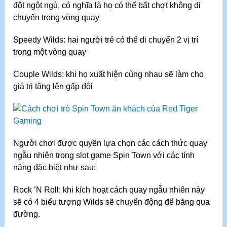
đột ngột ngủ, có nghĩa là họ có thể bất chợt không di
chuyển trong vòng quay
Speedy Wilds: hai người trẻ có thể di chuyển 2 vị trí
trong một vòng quay
Couple Wilds: khi họ xuất hiện cùng nhau sẽ làm cho
giá trị tăng lên gấp đôi
Người chơi được quyền lựa chọn các cách thức quay
ngẫu nhiên trong slot game
Spin Town
với các tính
năng đặc biệt như sau:
Rock ’N Roll: khi kích hoạt cách quay ngẫu nhiên này
sẽ có 4 biểu tượng Wilds sẽ chuyển động để băng qua
đường.