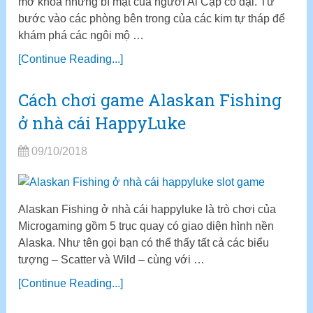
mở khóa những bí mật của người Ai Cập cổ đại. Từ
bước vào các phòng bên trong của các kim tự tháp để
khám phá các ngôi mộ …
[Continue Reading...]
Cách chơi game Alaskan Fishing
ở nhà cái HappyLuke
09/10/2018
Alaskan Fishing ở nhà cái happyluke là trò chơi của
Microgaming gồm 5 trục quay có giao diện hình nền
Alaska. Như tên gọi bạn có thể thấy tất cả các biểu
tượng – Scatter và Wild – cùng với …
[Continue Reading...]