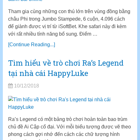
Tham gia cùng những con thú lớn trên vùng đồng bằng
châu Phi trong Jumbo Stampede, 6 cuộn, 4.096 cách
để giành được vị trí từ iSoftBet. Khe safari này đi kèm
với rất nhiều tính năng bổ sung. Điểm …
[Continue Reading...]
Tìm hiểu về trò chơi Ra’s Legend
tại nhà cái HappyLuke
10/12/2018
Ra’s Legend có một bảng trò chơi hoàn toàn bao trùm
chủ đề Ai Cập cổ đại. Với mỗi biểu tượng được vẽ theo
phong cách gợi nhớ đến cách các chữ tượng hình