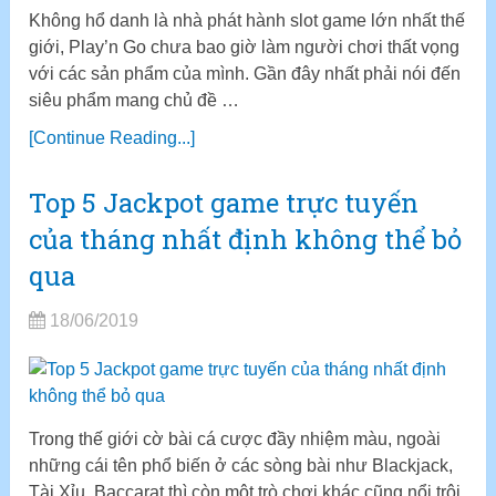
Không hổ danh là nhà phát hành slot game lớn nhất thế
giới, Play’n Go chưa bao giờ làm người chơi thất vọng
với các sản phẩm của mình. Gần đây nhất phải nói đến
siêu phẩm mang chủ đề …
[Continue Reading...]
Top 5 Jackpot game trực tuyến
của tháng nhất định không thể bỏ
qua
18/06/2019
Trong thế giới cờ bài cá cược đầy nhiệm màu, ngoài
những cái tên phổ biến ở các sòng bài như Blackjack,
Tài Xỉu, Baccarat thì còn một trò chơi khác cũng nổi trội