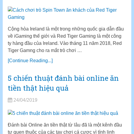
Cộng hòa Ireland là một trong những quốc gia dẫn đầu
về iGaming thế giới và Red Tiger Gaming là một công
ty hàng đầu của Ireland. Vào tháng 11 năm 2018, Red
Tiger Gamng cho ra mắt trò chơi …
[Continue Reading...]
5 chiến thuật đánh bài online ăn
tiền thật hiệu quả
24/04/2019
Đánh bài Online ăn tiền thật từ lâu đã là một kênh đầu
tư quen thuộc của các tay chơi cá cược vì tính linh