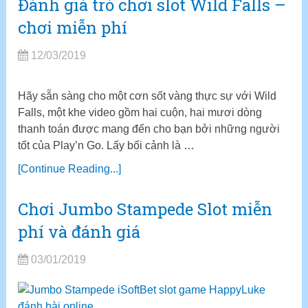
Đánh giá trò chơi slot Wild Falls –
chơi miễn phí
12/03/2019
Hãy sẵn sàng cho một cơn sốt vàng thực sự với Wild
Falls, một khe video gồm hai cuộn, hai mươi dòng
thanh toán được mang đến cho bạn bởi những người
tốt của Play’n Go. Lấy bối cảnh là …
[Continue Reading...]
Chơi Jumbo Stampede Slot miễn
phí và đánh giá
03/01/2019