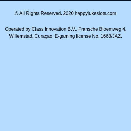
© All Rights Reserved. 2020 happylukeslots.com
Operated by Class Innovation B.V., Fransche Bloemweg 4,
Willemstad, Curaçao. E-gaming license No. 1668/JAZ.