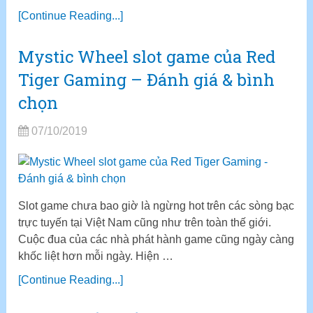
[Continue Reading...]
Mystic Wheel slot game của Red
Tiger Gaming – Đánh giá & bình
chọn
07/10/2019
Slot game chưa bao giờ là ngừng hot trên các sòng bạc
trực tuyến tại Việt Nam cũng như trên toàn thế giới.
Cuộc đua của các nhà phát hành game cũng ngày càng
khốc liệt hơn mỗi ngày. Hiện …
[Continue Reading...]