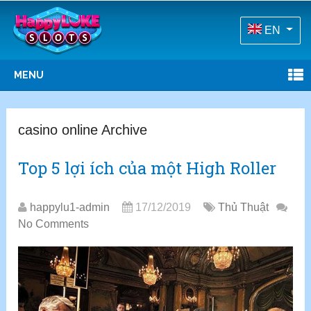
EN
MENU
casino online Archive
Top 5 lợi ích của một High Roller
happylu1-admin
17/12/2019
Thủ Thuật
No Comments