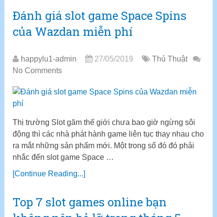
Đánh giá slot game Space Spins
của Wazdan miễn phí
happylu1-admin
27/05/2019
Thủ Thuật
No Comments
Thị trường Slot găm thế giới chưa bao giờ ngừng sôi
động thì các nhà phát hành game liên tục thay nhau cho
ra mắt những sản phẩm mới. Một trong số đó đó phải
nhắc đến slot game Space …
[Continue Reading...]
Top 7 slot games online bạn