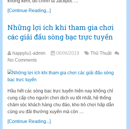
không kém, đó chính là Jackpot. …
[Continue Reading...]
Những lợi ích khi tham gia chơi
các giải đấu sòng bạc trực tuyến
happylu1-admin
06/06/2019
Thủ Thuật
No Comments
Hầu hết các sòng bạc trực tuyến hiện nay không chỉ
cung cấp cho người chơi dịch vụ tốt nhất, hệ thống
chăm sóc khách hàng chu đáo, kho trò chơi hấp dẫn
cùng ưu đãi thường xuyên mà còn …
[Continue Reading...]