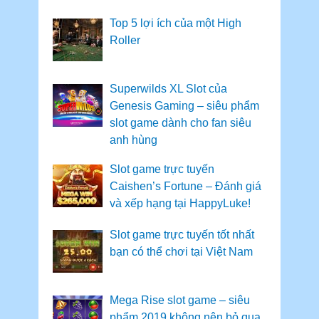
Top 5 lợi ích của một High
Roller
Superwilds XL Slot của
Genesis Gaming – siêu phẩm
slot game dành cho fan siêu
anh hùng
Slot game trực tuyến
Caishen’s Fortune – Đánh giá
và xếp hạng tại HappyLuke!
Slot game trực tuyến tốt nhất
bạn có thể chơi tại Việt Nam
Mega Rise slot game – siêu
phẩm 2019 không nên bỏ qua