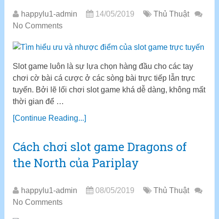
happylu1-admin
14/05/2019
Thủ Thuật
No Comments
Slot game luôn là sự lựa chọn hàng đầu cho các tay
chơi cờ bài cá cược ở các sòng bài trực tiếp lẫn trực
tuyến. Bởi lẽ lối chơi slot game khá dễ dàng, không mất
thời gian để …
[Continue Reading...]
Cách chơi slot game Dragons of
the North của Pariplay
happylu1-admin
08/05/2019
Thủ Thuật
No Comments