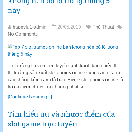
không nên bỏ lỡ trong tháng 5
này
happylu1-admin
20/05/2019
Thủ Thuật
No Comments
Thị trường casino trực tuyến cạnh tranh bao nhiêu thì
thị trường sản xuất slot games online cũng canh tranh
cao không kém cạnh là bao. Bởi lẽ slot games online là
trò cá cược được ưa chuộng nhất tại …
[Continue Reading...]
Tìm hiểu ưu và nhược điểm của
slot game trực tuyến