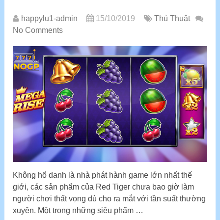
happylu1-admin
15/10/2019
Thủ Thuật
No Comments
Không hổ danh là nhà phát hành game lớn nhất thế
giới, các sản phẩm của Red Tiger chưa bao giờ làm
người chơi thất vọng dù cho ra mắt với tần suất thường
xuyên. Một trong những siêu phẩm …