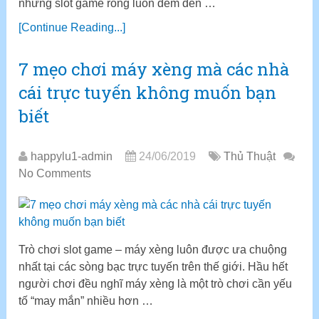
những slot game rồng luôn đem đến …
[Continue Reading...]
7 mẹo chơi máy xèng mà các nhà
cái trực tuyến không muốn bạn
biết
happylu1-admin
24/06/2019
Thủ Thuật
No Comments
Trò chơi slot game – máy xèng luôn được ưa chuộng
nhất tại các sòng bạc trực tuyến trên thế giới. Hầu hết
người chơi đều nghĩ máy xèng là một trò chơi cần yếu
tố “may mắn” nhiều hơn …