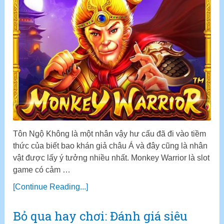
Tôn Ngộ Không là một nhân vậy hư cấu đã đi vào tiềm
thức của biết bao khán giả châu Á và đây cũng là nhân
vật được lấy ý tưởng nhiều nhất. Monkey Warrior là slot
game có cảm …
[Continue Reading...]
Bỏ qua hay chơi: Đánh giá siêu