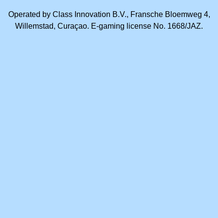
Operated by Class Innovation B.V., Fransche Bloemweg 4,
Willemstad, Curaçao. E-gaming license No. 1668/JAZ.