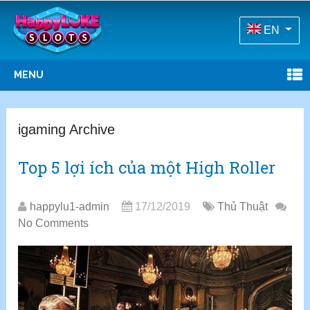
EN
MENU
igaming Archive
Top 5 lợi ích của một High Roller
happylu1-admin
17/12/2019
Thủ Thuật
No Comments