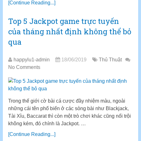
[Continue Reading...]
Top 5 Jackpot game trực tuyến
của tháng nhất định không thể bỏ
qua
happylu1-admin
18/06/2019
Thủ Thuật
No Comments
Trong thế giới cờ bài cá cược đầy nhiệm màu, ngoài
những cái tên phổ biến ở các sòng bài như Blackjack,
Tài Xỉu, Baccarat thì còn một trò chơi khác cũng nổi trội
không kém, đó chính là Jackpot. …
[Continue Reading...]