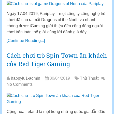
Ngày 17.04.2019, Pariplay – một công ty công nghệ trò
chơi đã cho ra mắt Dragons of the North và nhanh
chóng được iGaming giới thiệu đến cộng đồng người
chơi trên toàn thế giới cùng lời đánh giá đây …
[Continue Reading...]
Cách chơi trò Spin Town ăn khách
của Red Tiger Gaming
happylu1-admin
30/04/2019
Thủ Thuật
No Comments
Cộng hòa Ireland là một trong những quốc gia dẫn đầu