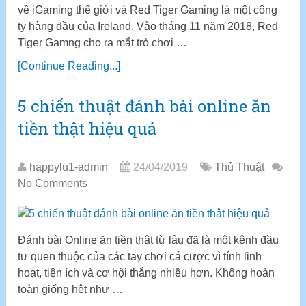
về iGaming thế giới và Red Tiger Gaming là một công
ty hàng đầu của Ireland. Vào tháng 11 năm 2018, Red
Tiger Gamng cho ra mắt trò chơi …
[Continue Reading...]
5 chiến thuật đánh bài online ăn
tiền thật hiệu quả
happylu1-admin
24/04/2019
Thủ Thuật
No Comments
Đánh bài Online ăn tiền thật từ lâu đã là một kênh đầu
tư quen thuộc của các tay chơi cá cược vì tính linh
hoạt, tiện ích và cơ hội thắng nhiều hơn. Không hoàn
toàn giống hệt như …