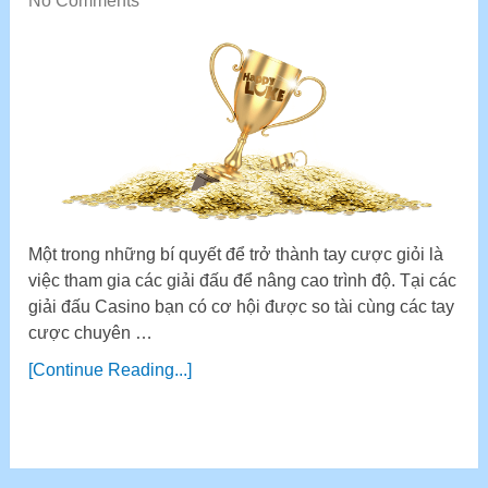
No Comments
Một trong những bí quyết để trở thành tay cược giỏi là
việc tham gia các giải đấu để nâng cao trình độ. Tại các
giải đấu Casino bạn có cơ hội được so tài cùng các tay
cược chuyên …
[Continue Reading...]