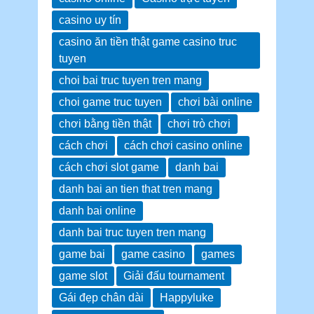
casino uy tín
casino ăn tiền thật game casino truc
tuyen
choi bai truc tuyen tren mang
choi game truc tuyen
chơi bài online
chơi bằng tiền thật
chơi trò chơi
cách chơi
cách chơi casino online
cách chơi slot game
danh bai
danh bai an tien that tren mang
danh bai online
danh bai truc tuyen tren mang
game bai
game casino
games
game slot
Giải đấu tournament
Gái đẹp chân dài
Happyluke