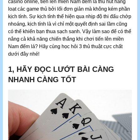
casino online, tiến lên miền Nam đếm lá thu hút hàng
loạt các game thủ bởi lối đơn giản mà không kém phần
kịch tính. Sự kịch tính thể hiện qua nhịp độ thi đấu chớp
nhoáng, kịch tính là vì chỉ một quyết định sai lầm cũng
có thể khiến bạn thua sạch sanh. Vậy làm sao để có thể
nâng cả khả năng chiến thắng khi chơi tiến lên miền
Nam đếm lá? Hãy cùng học hỏi 3 thủ thuật cực chất
dưới đây nhé!
1, HÃY ĐỌC LƯỚT BÀI CÀNG
NHANH CÀNG TỐT