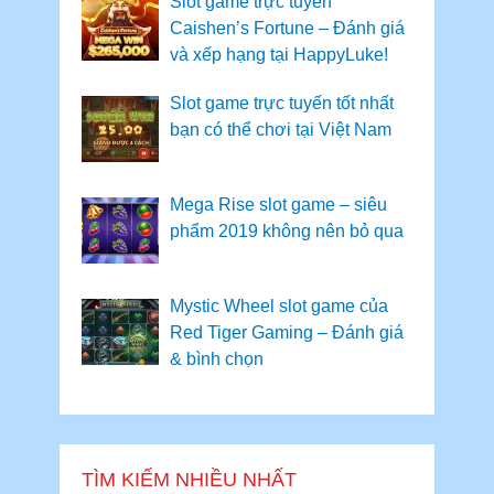
Slot game trực tuyến
Caishen’s Fortune – Đánh giá
và xếp hạng tại HappyLuke!
Slot game trực tuyến tốt nhất
bạn có thể chơi tại Việt Nam
Mega Rise slot game – siêu
phẩm 2019 không nên bỏ qua
Mystic Wheel slot game của
Red Tiger Gaming – Đánh giá
& bình chọn
TÌM KIẾM NHIỀU NHẤT