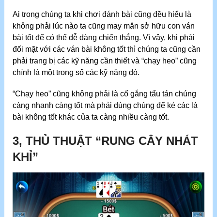
Ai trong chúng ta khi chơi đánh bài cũng đều hiểu là
không phải lúc nào ta cũng may mắn sở hữu con ván
bài tốt để có thể dễ dàng chiến thắng. Vì vậy, khi phải
đối mặt với các ván bài không tốt thì chúng ta cũng cần
phải trang bị các kỹ năng cần thiết và “chạy heo” cũng
chính là một trong số các kỹ năng đó.
“Chạy heo” cũng không phải là cố gắng tẩu tán chúng
càng nhanh càng tốt mà phải dùng chúng để ké các lá
bài không tốt khác của ta càng nhiều càng tốt.
3, THỦ THUẬT “RUNG CÂY NHÁT
KHỈ”