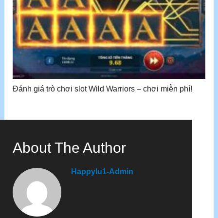
Đánh giá trò chơi slot Wild Warriors – chơi miễn phí!
About The Author
Happylu1-Admin