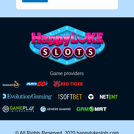
Game providers
© All Rights Reserved. 2020 happylukeslots.com