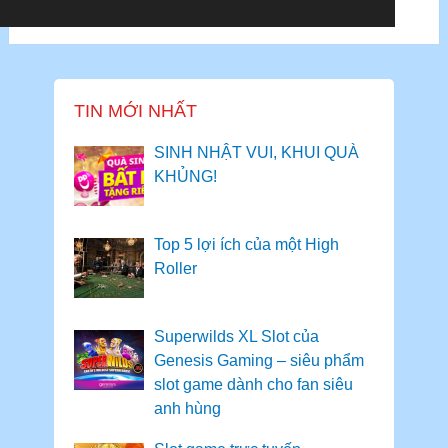
TIN MỚI NHẤT
SINH NHẬT VUI, KHUI QUÀ
KHỦNG!
Top 5 lợi ích của một High
Roller
Superwilds XL Slot của
Genesis Gaming – siêu phẩm
slot game dành cho fan siêu
anh hùng