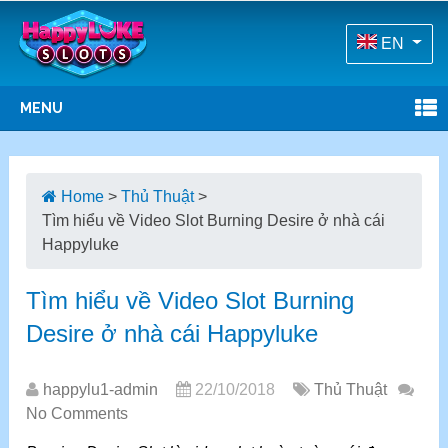
EN
MENU
Home
>
Thủ Thuật
>
Tìm hiểu về Video Slot Burning Desire ở nhà cái
Happyluke
Tìm hiểu về Video Slot Burning
Desire ở nhà cái Happyluke
happylu1-admin
22/10/2018
Thủ Thuật
No Comments