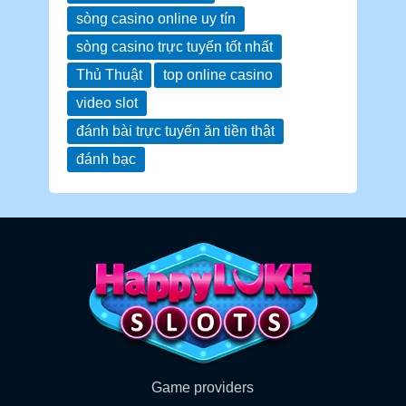
sòng casino online uy tín
sòng casino trực tuyến tốt nhất
Thủ Thuật
top online casino
video slot
đánh bài trực tuyến ăn tiền thật
đánh bạc
Game providers