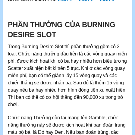
PHẦN THƯỞNG CỦA BURNING
DESIRE SLOT
Trong
Burning Desire Slot
thì phần thưởng gồm có 2
loại. Chức năng thưởng đầu tiên là các vòng quay miễn
phí, được kích hoạt khi có ba hay nhiều hơn biểu tượng
Scatter xuất hiện bất kì trên 5 trục. Khi ở các vòng quay
miễn phí, bạn có thể giành lấy 15 vòng quay và các
chiến thắng sẽ được nhân ba. Sau đó là thêm 15 vòng
quay nếu ba hay nhiều hơn hình đồng tiền xu xuất hiện.
Thì bạn có thể có cơ hội thắng đến 90,000 xu trong trò
chơi.
Chức năng Thưởng còn lại mang tên Gamble, chức
năng thưởng này sẽ được kích hoạt khi bạn đoán trùng
màu bộ bài là Đỏ hay Đen. Nếu bạn đoán trúng, các