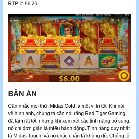
RTP là 96,26.
BẢN ÁN
Cân nhắc mọi thứ, Midas Gold là một vị trí tốt. Khi nói
về hình ảnh, chúng ta cần nói rằng Red Tiger Gaming
đã làm rất tốt, nhưng khi xem xét các tính năng bổ sung,
nó chỉ đơn giản là thiếu hành động. Tính năng duy nhất
là Midas Touch, và nó chắc chắn là không đủ. Chúng tôi