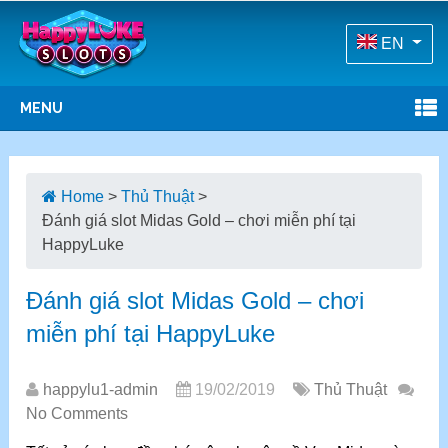
EN
MENU
Home
>
Thủ Thuật
>
Đánh giá slot Midas Gold – chơi miễn phí tại
HappyLuke
Đánh giá slot Midas Gold – chơi
miễn phí tại HappyLuke
happylu1-admin
19/02/2019
Thủ Thuật
No Comments