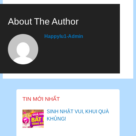
About The Author
Happylu1-Admin
TIN MỚI NHẤT
SINH NHẬT VUI, KHUI QUÀ
KHỦNG!