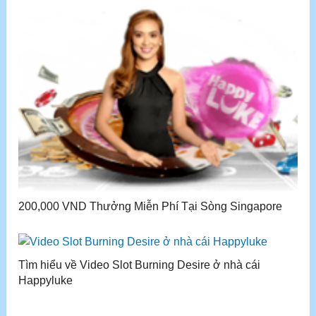
200,000 VND Thưởng Miễn Phí Tại Sòng Singapore
Tìm hiểu về Video Slot Burning Desire ở nhà cái
Happyluke