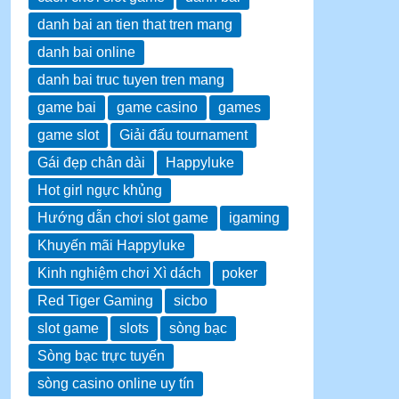
danh bai an tien that tren mang
danh bai online
danh bai truc tuyen tren mang
game bai
game casino
games
game slot
Giải đấu tournament
Gái đẹp chân dài
Happyluke
Hot girl ngực khủng
Hướng dẫn chơi slot game
igaming
Khuyến mãi Happyluke
Kinh nghiệm chơi Xì dách
poker
Red Tiger Gaming
sicbo
slot game
slots
sòng bạc
Sòng bạc trực tuyến
sòng casino online uy tín