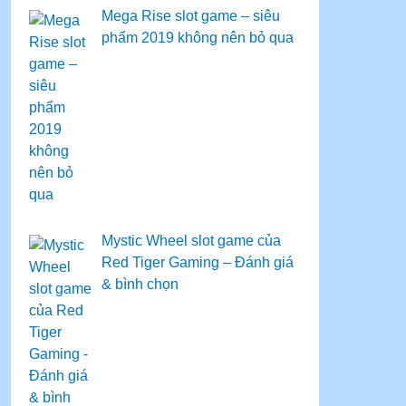
Mega Rise slot game – siêu
phẩm 2019 không nên bỏ qua
Mystic Wheel slot game của
Red Tiger Gaming – Đánh giá
& bình chọn