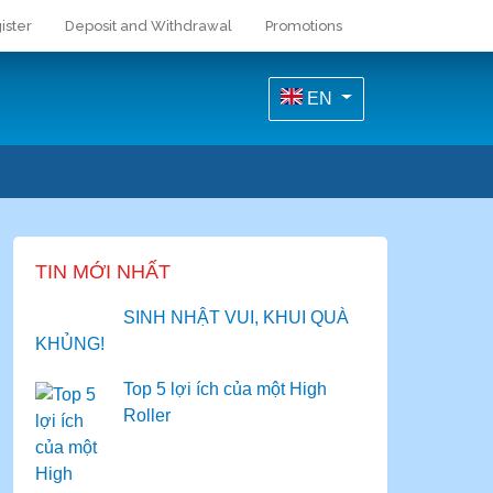
ister
Deposit and Withdrawal
Promotions
EN
TIN MỚI NHẤT
SINH NHẬT VUI, KHUI QUÀ
KHỦNG!
Top 5 lợi ích của một High
Roller