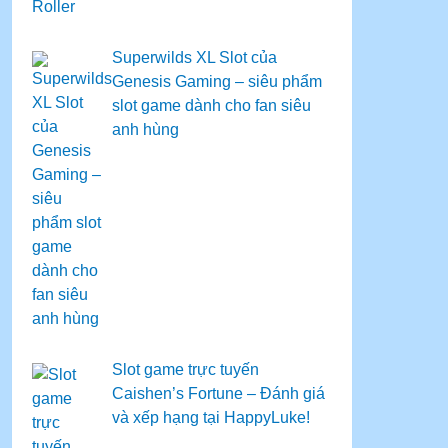
Superwilds XL Slot của
Genesis Gaming – siêu phẩm
slot game dành cho fan siêu
anh hùng
Slot game trực tuyến
Caishen’s Fortune – Đánh giá
và xếp hạng tại HappyLuke!