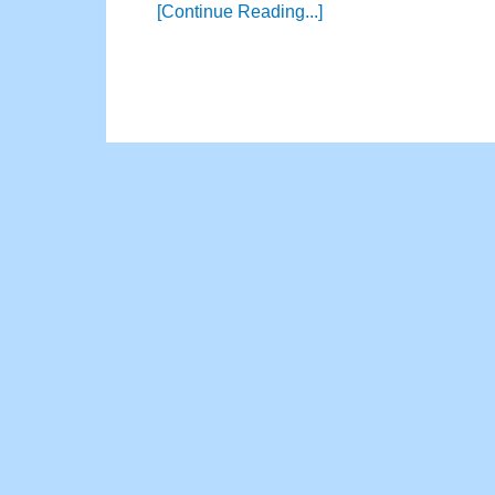
[Continue Reading...]